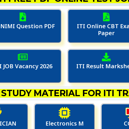
 NIMI Question PDF
ITI Online CBT E
Paper
I JOB Vacancy 2026
ITI Result Marksh
 STUDY MATERIAL FOR ITI T
ICIAN
Electronics M
C