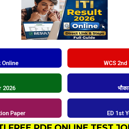
 Online
WCS 2nd 
r 2026
भौका
tion Paper
ED 1st 
TI FREE PDF ONLINE TEST J