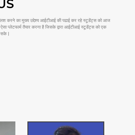
US
िश करने का मुख्य उद्देश्य आईटीआई की पढाई कर रहे स्टूडेंट्स को आज
ा प्लेटफार्म तैयार करना है जिसके द्वारा आईटीआई स्टूडेंट्स को एक
सके |