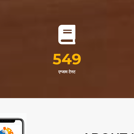
549
एग्जाम टेस्ट