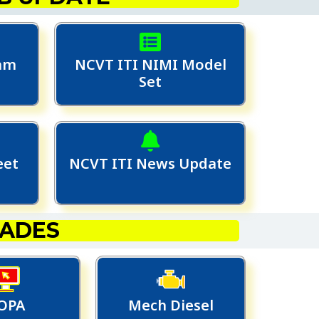
xam
NCVT ITI NIMI Model
Set
eet
NCVT ITI News Update
RADES
OPA
Mech Diesel