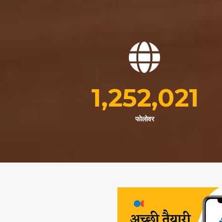
1,252,021
फोलोवर